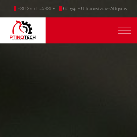
+30 2651 043308
6ο χλμ Ε.Ο. Ιωαννίνων-Αθηνών