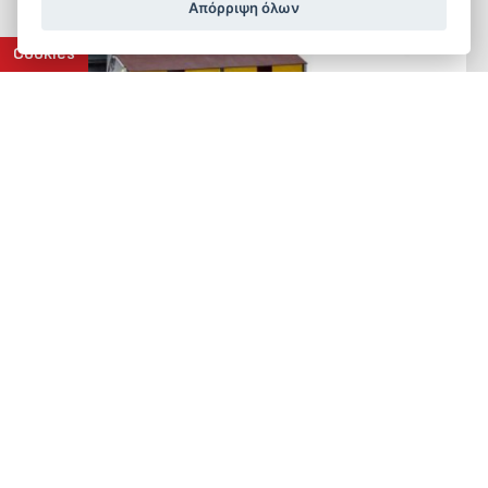
Απόρριψη όλων
Cookies
ROXELL
Ομαδική Φωλιά Koozii® για Κότες
Αυγοπαραγωγής