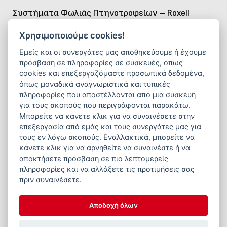
Συστήματα Φωλιάς Πτηνοτροφείων – Roxell
Η Roxell προσφέρει προηγμένα συστήματα φωλιάς
Χρησιμοποιούμε cookies!
που
εξασφαλίζουν άνεση
,
υγιεινή
και
ευζωία για
Εμείς και οι συνεργάτες μας αποθηκεύουμε ή έχουμε
τις κότες αυγοπαραγωγής
και
αναπαραγωγής
. Με
πρόσβαση σε πληροφορίες σε συσκευές, όπως
ανθεκτική κατασκευή και έξυπνη
,
αυτόματη
cookies και επεξεργαζόμαστε προσωπικά δεδομένα,
λειτουργία
, οι φωλιές Roxell συμβάλλουν στη
όπως μοναδικά αναγνωριστικά και τυπικές
πληροφορίες που αποστέλλονται από μια συσκευή
βελτιστοποίηση του χώρου
, τη
σταθερή
για τους σκοπούς που περιγράφονται παρακάτω.
παραγωγή αυγών
και τη
βελτιωμένη απόδοση
της
Μπορείτε να κάνετε κλικ για να συναινέσετε στην
μονάδας.
επεξεργασία από εμάς και τους συνεργάτες μας για
τους εν λόγω σκοπούς. Εναλλακτικά, μπορείτε να
κάνετε κλικ για να αρνηθείτε να συναινέστε ή να
αποκτήσετε πρόσβαση σε πιο λεπτομερείς
πληροφορίες και να αλλάξετε τις προτιμήσεις σας
πριν συναινέσετε.
Αποδοχή όλων