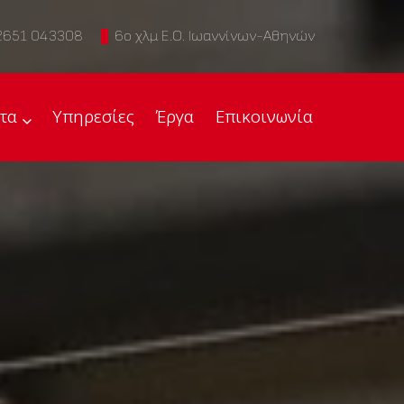
2651 043308
6ο χλμ Ε.Ο. Ιωαννίνων-Αθηνών
τα
Υπηρεσίες
Έργα
Επικοινωνία