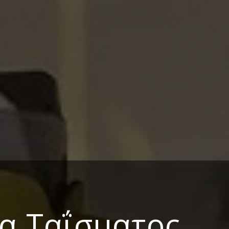
α Ταΐσματος