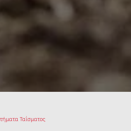
τήματα Ταΐσματος