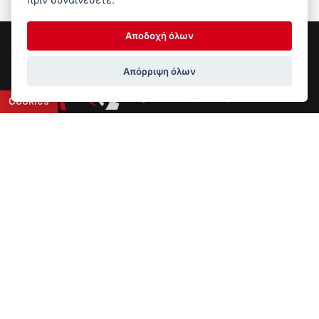
Αποδοχή όλων
Απόρριψη όλων
Cookies
Επικοινωνία
6ο χλμ Ε.Ο. Ιωαννίνων-Αθηνών
+30 2651 043308
info@ptinotech.gr
Βρείτε μας στο Google Maps
Τύπος Συστήματος