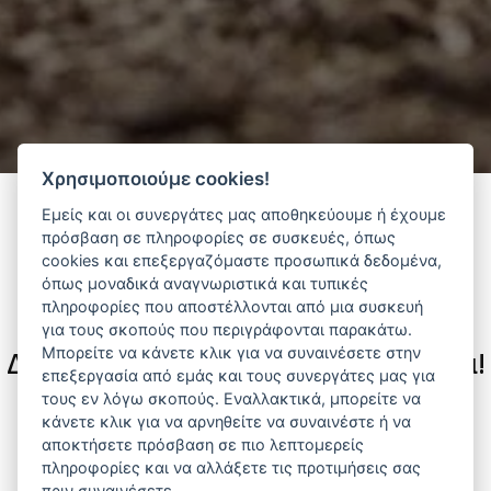
Χρησιμοποιούμε cookies!
Εμείς και οι συνεργάτες μας αποθηκεύουμε ή έχουμε
πρόσβαση σε πληροφορίες σε συσκευές, όπως
Φίλτρα
cookies και επεξεργαζόμαστε προσωπικά δεδομένα,
όπως μοναδικά αναγνωριστικά και τυπικές
πληροφορίες που αποστέλλονται από μια συσκευή
για τους σκοπούς που περιγράφονται παρακάτω.
Μπορείτε να κάνετε κλικ για να συναινέσετε στην
Δεν υπάρχουν διαθέσιμα προϊόντα!
επεξεργασία από εμάς και τους συνεργάτες μας για
τους εν λόγω σκοπούς. Εναλλακτικά, μπορείτε να
Αναζητήστε προϊόντα που σας ενδιαφέρουν ανά
κάνετε κλικ για να αρνηθείτε να συναινέστε ή να
κατηγορία ή προμηθευτή.
αποκτήσετε πρόσβαση σε πιο λεπτομερείς
πληροφορίες και να αλλάξετε τις προτιμήσεις σας
πριν συναινέσετε.