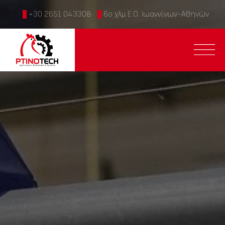
+30 2651 043308
6ο χλμ Ε.Ο. Ιωαννίνων-Αθηνών