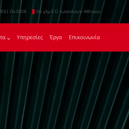
2651 043308
6ο χλμ Ε.Ο. Ιωαννίνων-Αθηνών
τα
Υπηρεσίες
Έργα
Επικοινωνία