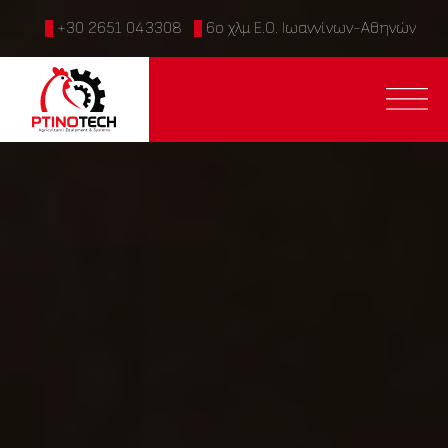
+30 2651 043308
6ο χλμ Ε.Ο. Ιωαννίνων-Αθηνών