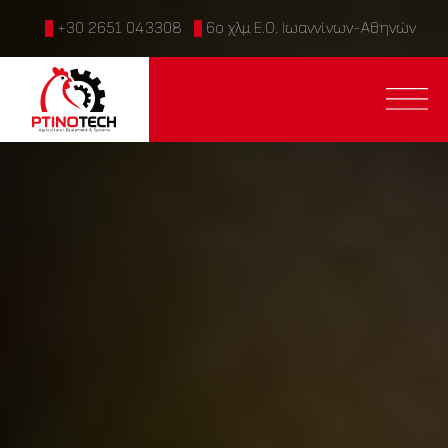
+30 2651 043308
6ο χλμ Ε.Ο. Ιωαννίνων-Αθηνών