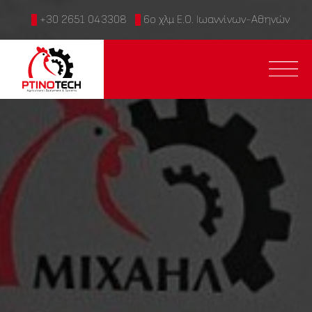
+30 2651 043308
6ο χλμ Ε.Ο. Ιωαννίνων-Αθηνών