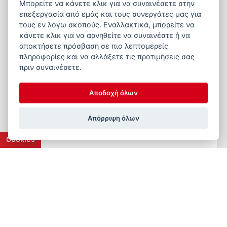
Μπορείτε να κάνετε κλικ για να συναινέσετε στην
για κάθε μονάδα.
Διαχειρίζονται όλες τις
επεξεργασία από εμάς και τους συνεργάτες μας για
λειτουργίες των συστημάτων σας
, όπως
τους εν λόγω σκοπούς. Εναλλακτικά, μπορείτε να
τροφοδοσία, υδροδοσία, θέρμανση, εξαερισμό, ζύγιση
κάνετε κλικ για να αρνηθείτε να συναινέστε ή να
αποκτήσετε πρόσβαση σε πιο λεπτομερείς
τροφής, φωτισμό και ψύξη. Προσφέρουν
πληροφορίες και να αλλάξετε τις προτιμήσεις σας
αποδοτικότητα
,
ασφάλεια
και
εύκολη διαχείριση
πριν συναινέσετε.
ανεξαρτήτως τύπου μονάδας ή κλάδου
.
Αποδοχή όλων
Απόρριψη όλων
Cookies