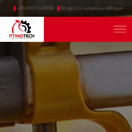
+30 2651 043308
6ο χλμ Ε.Ο. Ιωαννίνων-Αθηνών