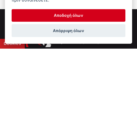
Αποδοχή όλων
Απόρριψη όλων
Cookies
Επικοινωνία
6ο χλμ Ε.Ο. Ιωαννίνων-Αθηνών
+30 2651 043308
info@ptinotech.gr
Βρείτε μας στο Google Maps
Τύπος Συστήματος