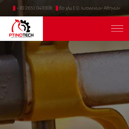
+30 2651 043308
6ο χλμ Ε.Ο. Ιωαννίνων-Αθηνών