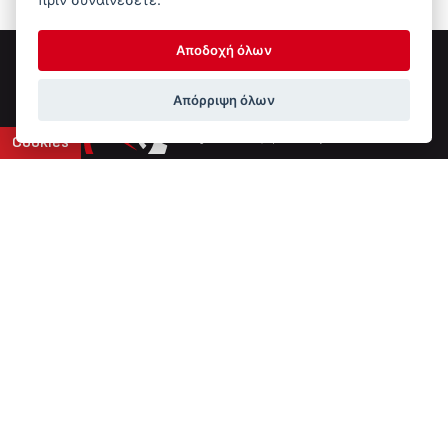
Αποδοχή όλων
Απόρριψη όλων
Cookies
Επικοινωνία
6ο χλμ Ε.Ο. Ιωαννίνων-Αθηνών
+30 2651 043308
info@ptinotech.gr
Βρείτε μας στο Google Maps
Τύπος Συστήματος