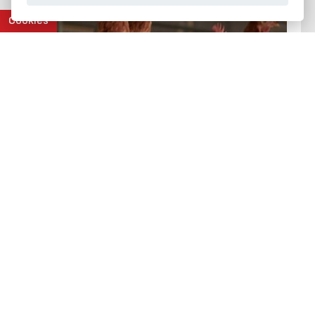
Cookies
ROXELL
Σύστημα υδροδότησης Swii’Flo® τύπου πιπίλα
Περισσότερα