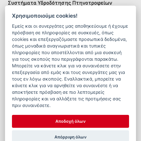
Συστήματα Υδροδότησης Πτηνοτροφείων
Η
σωστή παροχή καθαρού
και
φρέσκου νερού
είναι
Χρησιμοποιούμε cookies!
απαραίτητη για την ευζωία και την υγιή ανάπτυξη
Εμείς και οι συνεργάτες μας αποθηκεύουμε ή έχουμε
των πτηνών. Τα
αυτόματα συστήματα
πρόσβαση σε πληροφορίες σε συσκευές, όπως
υδροδότησης
που προσφέρει η εταιρεία μας
cookies και επεξεργαζόμαστε προσωπικά δεδομένα,
όπως μοναδικά αναγνωριστικά και τυπικές
εξασφαλίζουν
σταθερή ροή
,
υγιεινή λειτουργία
και
πληροφορίες που αποστέλλονται από μια συσκευή
ακριβή ρύθμιση πίεσης
, συμβάλλοντας στη
για τους σκοπούς που περιγράφονται παρακάτω.
βελτιωμένη πρόσληψη νερού
,
ομοιόμορφη
Μπορείτε να κάνετε κλικ για να συναινέσετε στην
επεξεργασία από εμάς και τους συνεργάτες μας για
ανάπτυξη
και
μέγιστη παραγωγικότητα
.
τους εν λόγω σκοπούς. Εναλλακτικά, μπορείτε να
κάνετε κλικ για να αρνηθείτε να συναινέστε ή να
αποκτήσετε πρόσβαση σε πιο λεπτομερείς
πληροφορίες και να αλλάξετε τις προτιμήσεις σας
πριν συναινέσετε.
Αποδοχή όλων
Απόρριψη όλων