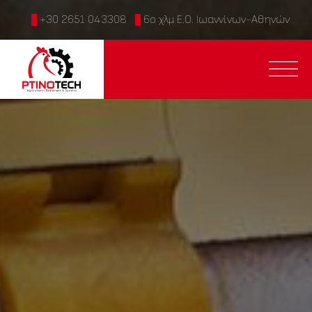
+30 2651 043308
6ο χλμ Ε.Ο. Ιωαννίνων-Αθηνών