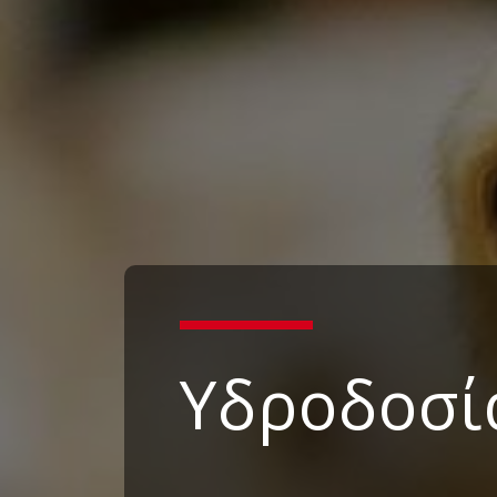
Υδροδοσί