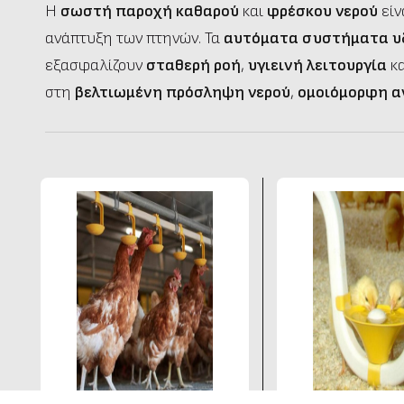
Η
σωστή παροχή καθαρού
και
φρέσκου νερού
είν
ανάπτυξη των πτηνών. Τα
αυτόματα συστήματα υ
εξασφαλίζουν
σταθερή ροή
,
υγιεινή λειτουργία
κ
στη
βελτιωμένη πρόσληψη νερού
,
ομοιόμορφη 