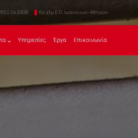
2651 043308
6ο χλμ Ε.Ο. Ιωαννίνων-Αθηνών
τα
Υπηρεσίες
Έργα
Επικοινωνία