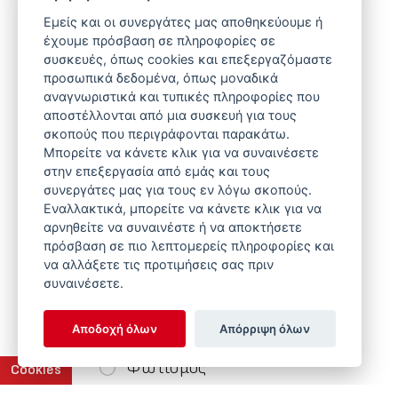
Εμείς και οι συνεργάτες μας αποθηκεύουμε ή
έχουμε πρόσβαση σε πληροφορίες σε
Τύπος Συστήματος
συσκευές, όπως cookies και επεξεργαζόμαστε
προσωπικά δεδομένα, όπως μοναδικά
αναγνωριστικά και τυπικές πληροφορίες που
Συστήματα Ταΐσματος
αποστέλλονται από μια συσκευή για τους
σκοπούς που περιγράφονται παρακάτω.
Υδροδοσία
Μπορείτε να κάνετε κλικ για να συναινέσετε
Συστήματα Φωλιάς
στην επεξεργασία από εμάς και τους
συνεργάτες μας για τους εν λόγω σκοπούς.
Θέρμανση
Εναλλακτικά, μπορείτε να κάνετε κλικ για να
αρνηθείτε να συναινέστε ή να αποκτήσετε
Εξαερισμός
πρόσβαση σε πιο λεπτομερείς πληροφορίες και
να αλλάξετε τις προτιμήσεις σας πριν
Συστήματα Ζύγισης
συναινέσετε.
Ζωοτροφής
Αποδοχή όλων
Απόρριψη όλων
Ελεγκτές & Πίνακες Ελέγχου
Φωτισμός
Cookies