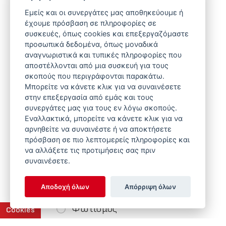
Εμείς και οι συνεργάτες μας αποθηκεύουμε ή
έχουμε πρόσβαση σε πληροφορίες σε
Τύπος Συστήματος
συσκευές, όπως cookies και επεξεργαζόμαστε
προσωπικά δεδομένα, όπως μοναδικά
αναγνωριστικά και τυπικές πληροφορίες που
Συστήματα Ταΐσματος
αποστέλλονται από μια συσκευή για τους
σκοπούς που περιγράφονται παρακάτω.
Υδροδοσία
Μπορείτε να κάνετε κλικ για να συναινέσετε
Συστήματα Φωλιάς
στην επεξεργασία από εμάς και τους
συνεργάτες μας για τους εν λόγω σκοπούς.
Θέρμανση
Εναλλακτικά, μπορείτε να κάνετε κλικ για να
αρνηθείτε να συναινέστε ή να αποκτήσετε
Εξαερισμός
πρόσβαση σε πιο λεπτομερείς πληροφορίες και
να αλλάξετε τις προτιμήσεις σας πριν
Συστήματα Ζύγισης
συναινέσετε.
Ζωοτροφής
Αποδοχή όλων
Απόρριψη όλων
Ελεγκτές & Πίνακες Ελέγχου
Φωτισμός
Cookies