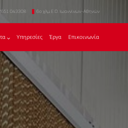
2651 043308
6ο χλμ Ε.Ο. Ιωαννίνων-Αθηνών
τα
Υπηρεσίες
Έργα
Επικοινωνία