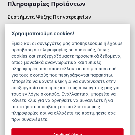
Πληροφορίες Προϊόντων
Συστήματα Ψύξης Πτηνοτροφείων
Η σωστή ψύξη είναι καθοριστική για τη
διατήρηση
Χρησιμοποιούμε cookies!
σταθερής θερμοκρασίας
και
ιδανικού
μικροκλίματος
μέσα στο πτηνοτροφείο. Τα
σύγχρονα
Εμείς και οι συνεργάτες μας αποθηκεύουμε ή έχουμε
πρόσβαση σε πληροφορίες σε συσκευές, όπως
συστήματα ψύξης
που προσφέρει η εταιρεία μας
cookies και επεξεργαζόμαστε προσωπικά δεδομένα,
εξασφαλίζουν ομοιόμορφη ροή αέρα
,
απομάκρυνση
όπως μοναδικά αναγνωριστικά και τυπικές
θερμότητας
και
μείωση θερμικού στρες
,
πληροφορίες που αποστέλλονται από μια συσκευή
για τους σκοπούς που περιγράφονται παρακάτω.
συμβάλλοντας στη
βελτίωση της ευζωίας
, της
Μπορείτε να κάνετε κλικ για να συναινέσετε στην
πρόσληψης τροφής
και της
παραγωγικότητας
των
επεξεργασία από εμάς και τους συνεργάτες μας για
πτηνών. Με
ανθεκτική κατασκευή
,
ενεργειακή
τους εν λόγω σκοπούς. Εναλλακτικά, μπορείτε να
αποδοτικότητα
και
εύκολη λειτουργία
, αποτελούν
κάνετε κλικ για να αρνηθείτε να συναινέστε ή να
αποκτήσετε πρόσβαση σε πιο λεπτομερείς
την ιδανική λύση για κάθε μονάδα εκτροφής.
πληροφορίες και να αλλάξετε τις προτιμήσεις σας
πριν συναινέσετε.
Αποδοχή όλων