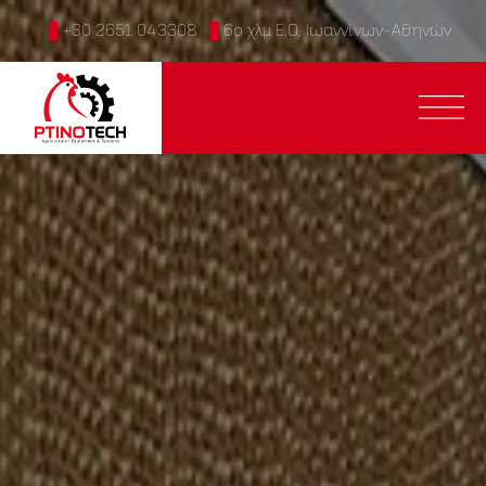
+30 2651 043308
6ο χλμ Ε.Ο. Ιωαννίνων-Αθηνών