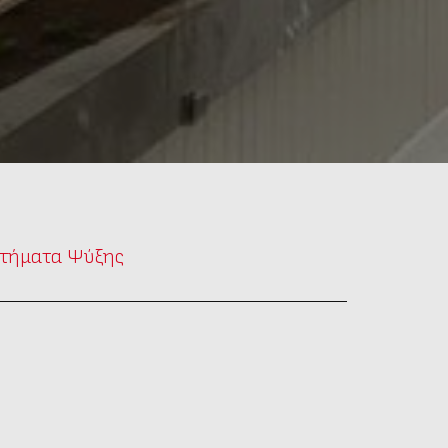
τήματα Ψύξης