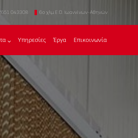
2651 043308
6ο χλμ Ε.Ο. Ιωαννίνων-Αθηνών
τα
Υπηρεσίες
Έργα
Επικοινωνία