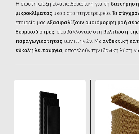
Η σωστή ψύξη είναι καθοριστική για τη
διατήρηση
μικροκλίματος
μέσα στο πτηνοτροφείο. Τα
σύγχρο
εταιρεία μας
εξασφαλίζουν ομοιόμορφη ροή αέρ
θερμικού στρες
, συμβάλλοντας στη
βελτίωση της
παραγωγικότητας
των πτηνών. Με
ανθεκτική κα
εύκολη λειτουργία
, αποτελούν την ιδανική λύση γ