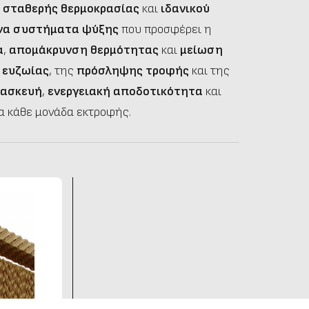
 σταθερής θερμοκρασίας
και
ιδανικού
να συστήματα ψύξης
που προσφέρει η
α
,
απομάκρυνση θερμότητας
και
μείωση
 ευζωίας
, της
πρόσληψης τροφής
και της
τασκευή
,
ενεργειακή αποδοτικότητα
και
ια κάθε μονάδα εκτροφής.