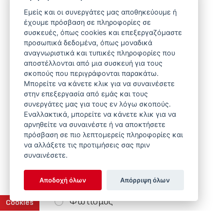
Εμείς και οι συνεργάτες μας αποθηκεύουμε ή
έχουμε πρόσβαση σε πληροφορίες σε
Τύπος Συστήματος
συσκευές, όπως cookies και επεξεργαζόμαστε
προσωπικά δεδομένα, όπως μοναδικά
αναγνωριστικά και τυπικές πληροφορίες που
Συστήματα Ταΐσματος
αποστέλλονται από μια συσκευή για τους
σκοπούς που περιγράφονται παρακάτω.
Υδροδοσία
Μπορείτε να κάνετε κλικ για να συναινέσετε
Συστήματα Φωλιάς
στην επεξεργασία από εμάς και τους
συνεργάτες μας για τους εν λόγω σκοπούς.
Θέρμανση
Εναλλακτικά, μπορείτε να κάνετε κλικ για να
αρνηθείτε να συναινέστε ή να αποκτήσετε
Εξαερισμός
πρόσβαση σε πιο λεπτομερείς πληροφορίες και
να αλλάξετε τις προτιμήσεις σας πριν
Συστήματα Ζύγισης
συναινέσετε.
Ζωοτροφής
Αποδοχή όλων
Απόρριψη όλων
Ελεγκτές & Πίνακες Ελέγχου
Φωτισμός
Cookies