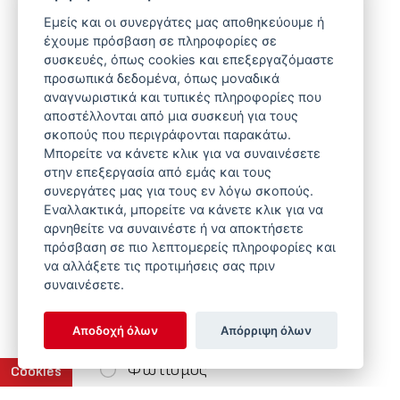
Εμείς και οι συνεργάτες μας αποθηκεύουμε ή
έχουμε πρόσβαση σε πληροφορίες σε
Τύπος Συστήματος
συσκευές, όπως cookies και επεξεργαζόμαστε
προσωπικά δεδομένα, όπως μοναδικά
αναγνωριστικά και τυπικές πληροφορίες που
Συστήματα Ταΐσματος
αποστέλλονται από μια συσκευή για τους
σκοπούς που περιγράφονται παρακάτω.
Υδροδοσία
Μπορείτε να κάνετε κλικ για να συναινέσετε
Συστήματα Φωλιάς
στην επεξεργασία από εμάς και τους
συνεργάτες μας για τους εν λόγω σκοπούς.
Θέρμανση
Εναλλακτικά, μπορείτε να κάνετε κλικ για να
αρνηθείτε να συναινέστε ή να αποκτήσετε
Εξαερισμός
πρόσβαση σε πιο λεπτομερείς πληροφορίες και
να αλλάξετε τις προτιμήσεις σας πριν
Συστήματα Ζύγισης
συναινέσετε.
Ζωοτροφής
Αποδοχή όλων
Απόρριψη όλων
Ελεγκτές & Πίνακες Ελέγχου
Φωτισμός
Cookies