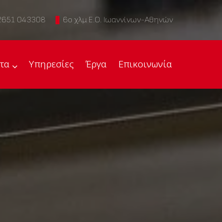
2651 043308
6ο χλμ Ε.Ο. Ιωαννίνων-Αθηνών
τα
Υπηρεσίες
Έργα
Επικοινωνία