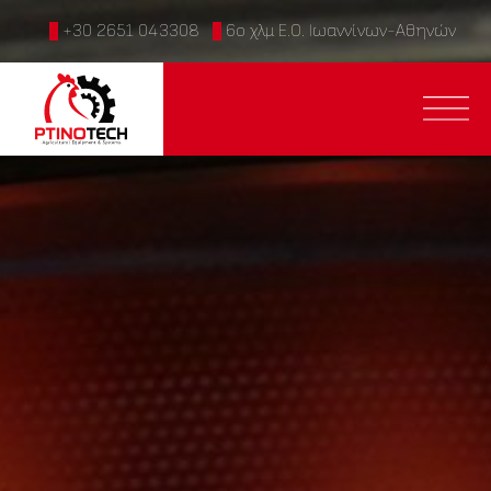
+30 2651 043308
6ο χλμ Ε.Ο. Ιωαννίνων-Αθηνών