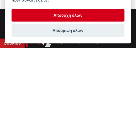
Αποδοχή όλων
Απόρριψη όλων
Cookies
Επικοινωνία
6ο χλμ Ε.Ο. Ιωαννίνων-Αθηνών
+30 2651 043308
info@ptinotech.gr
Βρείτε μας στο Google Maps
Τύπος Συστήματος