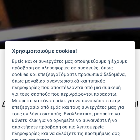
Χρησιμοποιούμε cookies!
Εμείς και οι συνεργάτες μας αποθηκεύουμε ή έχουμε
πρόσβαση σε πληροφορίες σε συσκευές, όπως
Φίλτρα
cookies και επεξεργαζόμαστε προσωπικά δεδομένα,
όπως μοναδικά αναγνωριστικά και τυπικές
πληροφορίες που αποστέλλονται από μια συσκευή
για τους σκοπούς που περιγράφονται παρακάτω.
Μπορείτε να κάνετε κλικ για να συναινέσετε στην
Δεν υπάρχουν διαθέσιμα προϊόντα!
επεξεργασία από εμάς και τους συνεργάτες μας για
τους εν λόγω σκοπούς. Εναλλακτικά, μπορείτε να
Αναζητήστε προϊόντα που σας ενδιαφέρουν ανά
κάνετε κλικ για να αρνηθείτε να συναινέστε ή να
κατηγορία ή προμηθευτή.
αποκτήσετε πρόσβαση σε πιο λεπτομερείς
πληροφορίες και να αλλάξετε τις προτιμήσεις σας
πριν συναινέσετε.