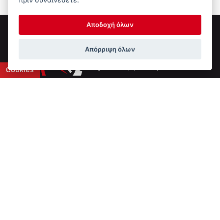
Αποδοχή όλων
Απόρριψη όλων
Cookies
Επικοινωνία
6ο χλμ Ε.Ο. Ιωαννίνων-Αθηνών
+30 2651 043308
info@ptinotech.gr
Βρείτε μας στο Google Maps
Τύπος Συστήματος