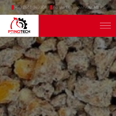
+30 2651 043308
6ο χλμ Ε.Ο. Ιωαννίνων-Αθηνών