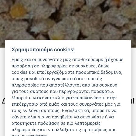
Χρησιμοποιούμε cookies!
Εμείς και οι συνεργάτες μας αποθηκεύουμε ή έχουμε
πρόσβαση σε πληροφορίες σε συσκευές, όπως
Φίλτρα
cookies και επεξεργαζόμαστε προσωπικά δεδομένα,
όπως μοναδικά αναγνωριστικά και τυπικές
πληροφορίες που αποστέλλονται από μια συσκευή
για τους σκοπούς που περιγράφονται παρακάτω.
Μπορείτε να κάνετε κλικ για να συναινέσετε στην
Δεν υπάρχουν διαθέσιμα προϊόντα!
επεξεργασία από εμάς και τους συνεργάτες μας για
τους εν λόγω σκοπούς. Εναλλακτικά, μπορείτε να
Αναζητήστε προϊόντα που σας ενδιαφέρουν ανά
κάνετε κλικ για να αρνηθείτε να συναινέστε ή να
κατηγορία ή προμηθευτή.
αποκτήσετε πρόσβαση σε πιο λεπτομερείς
πληροφορίες και να αλλάξετε τις προτιμήσεις σας
πριν συναινέσετε.