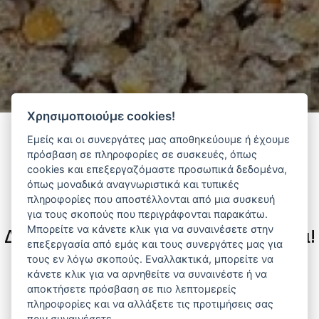
Χρησιμοποιούμε cookies!
Εμείς και οι συνεργάτες μας αποθηκεύουμε ή έχουμε
πρόσβαση σε πληροφορίες σε συσκευές, όπως
Φίλτρα
cookies και επεξεργαζόμαστε προσωπικά δεδομένα,
όπως μοναδικά αναγνωριστικά και τυπικές
πληροφορίες που αποστέλλονται από μια συσκευή
για τους σκοπούς που περιγράφονται παρακάτω.
Μπορείτε να κάνετε κλικ για να συναινέσετε στην
Δεν υπάρχουν διαθέσιμα προϊόντα!
επεξεργασία από εμάς και τους συνεργάτες μας για
τους εν λόγω σκοπούς. Εναλλακτικά, μπορείτε να
Αναζητήστε προϊόντα που σας ενδιαφέρουν ανά
κάνετε κλικ για να αρνηθείτε να συναινέστε ή να
κατηγορία ή προμηθευτή.
αποκτήσετε πρόσβαση σε πιο λεπτομερείς
πληροφορίες και να αλλάξετε τις προτιμήσεις σας
πριν συναινέσετε.