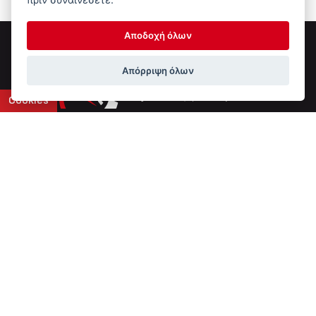
Αποδοχή όλων
Απόρριψη όλων
Cookies
Επικοινωνία
6ο χλμ Ε.Ο. Ιωαννίνων-Αθηνών
+30 2651 043308
info@ptinotech.gr
Βρείτε μας στο Google Maps
Τύπος Συστήματος