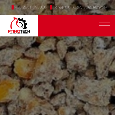
+30 2651 043308
6ο χλμ Ε.Ο. Ιωαννίνων-Αθηνών