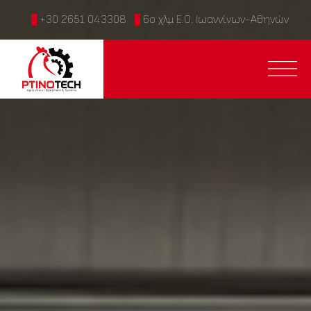
+30 2651 043308
6ο χλμ Ε.Ο. Ιωαννίνων-Αθηνών