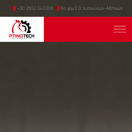
+30 2651 043308
6ο χλμ Ε.Ο. Ιωαννίνων-Αθηνών