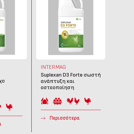
INTERMAG
Suplexan D3 Forte σωστή
χο
ανάπτυξη και
οστεοποίηση
Περισσότερα
α