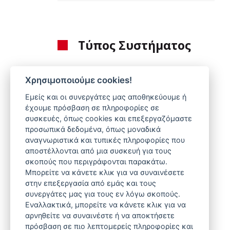
Τύπος Συστήματος
Συστήματα Ταΐσματος
Χρησιμοποιούμε cookies!
Υδροδοσία
Εμείς και οι συνεργάτες μας αποθηκεύουμε ή
έχουμε πρόσβαση σε πληροφορίες σε
Συστήματα Φωλιάς
συσκευές, όπως cookies και επεξεργαζόμαστε
προσωπικά δεδομένα, όπως μοναδικά
Θέρμανση
αναγνωριστικά και τυπικές πληροφορίες που
Εξαερισμός
αποστέλλονται από μια συσκευή για τους
σκοπούς που περιγράφονται παρακάτω.
Συστήματα Ζύγισης
Μπορείτε να κάνετε κλικ για να συναινέσετε
στην επεξεργασία από εμάς και τους
Ζωοτροφής
συνεργάτες μας για τους εν λόγω σκοπούς.
Ελεγκτές & Πίνακες Ελέγχου
Εναλλακτικά, μπορείτε να κάνετε κλικ για να
αρνηθείτε να συναινέστε ή να αποκτήσετε
Φωτισμός
πρόσβαση σε πιο λεπτομερείς πληροφορίες και