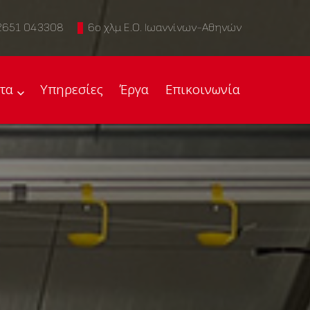
2651 043308
6ο χλμ Ε.Ο. Ιωαννίνων-Αθηνών
τα
Υπηρεσίες
Έργα
Επικοινωνία