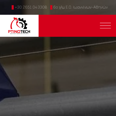
+30 2651 043308
6ο χλμ Ε.Ο. Ιωαννίνων-Αθηνών