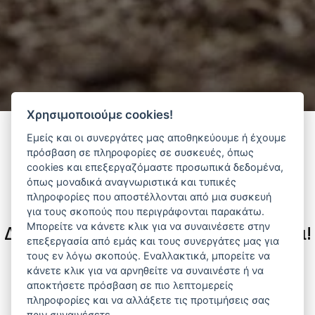
Χρησιμοποιούμε cookies!
Εμείς και οι συνεργάτες μας αποθηκεύουμε ή έχουμε
πρόσβαση σε πληροφορίες σε συσκευές, όπως
Φίλτρα
cookies και επεξεργαζόμαστε προσωπικά δεδομένα,
όπως μοναδικά αναγνωριστικά και τυπικές
πληροφορίες που αποστέλλονται από μια συσκευή
για τους σκοπούς που περιγράφονται παρακάτω.
Μπορείτε να κάνετε κλικ για να συναινέσετε στην
Δεν υπάρχουν διαθέσιμα προϊόντα!
επεξεργασία από εμάς και τους συνεργάτες μας για
τους εν λόγω σκοπούς. Εναλλακτικά, μπορείτε να
Αναζητήστε προϊόντα που σας ενδιαφέρουν ανά
κάνετε κλικ για να αρνηθείτε να συναινέστε ή να
κατηγορία ή προμηθευτή.
αποκτήσετε πρόσβαση σε πιο λεπτομερείς
πληροφορίες και να αλλάξετε τις προτιμήσεις σας
πριν συναινέσετε.