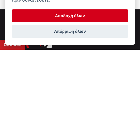
Αποδοχή όλων
Απόρριψη όλων
Cookies
Επικοινωνία
6ο χλμ Ε.Ο. Ιωαννίνων-Αθηνών
+30 2651 043308
info@ptinotech.gr
Βρείτε μας στο Google Maps
Τύπος Συστήματος