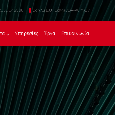
2651 043308
6ο χλμ Ε.Ο. Ιωαννίνων-Αθηνών
τα
Υπηρεσίες
Έργα
Επικοινωνία