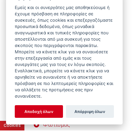
Εμείς και οι συνεργάτες μας αποθηκεύουμε ή
έχουμε πρόσβαση σε πληροφορίες σε
Τύπος Συστήματος
συσκευές, όπως cookies και επεξεργαζόμαστε
προσωπικά δεδομένα, όπως μοναδικά
αναγνωριστικά και τυπικές πληροφορίες που
Συστήματα Ταΐσματος
αποστέλλονται από μια συσκευή για τους
σκοπούς που περιγράφονται παρακάτω.
Υδροδοσία
Μπορείτε να κάνετε κλικ για να συναινέσετε
Συστήματα Φωλιάς
στην επεξεργασία από εμάς και τους
συνεργάτες μας για τους εν λόγω σκοπούς.
Θέρμανση
Εναλλακτικά, μπορείτε να κάνετε κλικ για να
αρνηθείτε να συναινέστε ή να αποκτήσετε
Εξαερισμός
πρόσβαση σε πιο λεπτομερείς πληροφορίες και
να αλλάξετε τις προτιμήσεις σας πριν
Συστήματα Ζύγισης
συναινέσετε.
Ζωοτροφής
Αποδοχή όλων
Απόρριψη όλων
Ελεγκτές & Πίνακες Ελέγχου
Φωτισμός
Cookies