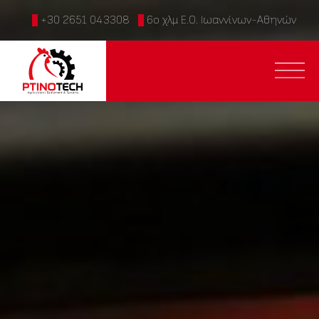
+30 2651 043308
6ο χλμ Ε.Ο. Ιωαννίνων-Αθηνών