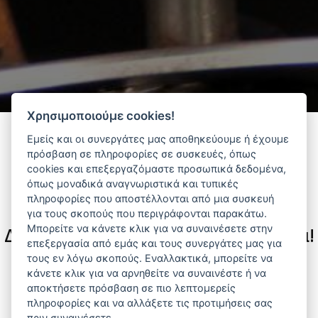
Χρησιμοποιούμε cookies!
Εμείς και οι συνεργάτες μας αποθηκεύουμε ή έχουμε
πρόσβαση σε πληροφορίες σε συσκευές, όπως
Φίλτρα
cookies και επεξεργαζόμαστε προσωπικά δεδομένα,
όπως μοναδικά αναγνωριστικά και τυπικές
πληροφορίες που αποστέλλονται από μια συσκευή
για τους σκοπούς που περιγράφονται παρακάτω.
Μπορείτε να κάνετε κλικ για να συναινέσετε στην
Δεν υπάρχουν διαθέσιμα προϊόντα!
επεξεργασία από εμάς και τους συνεργάτες μας για
τους εν λόγω σκοπούς. Εναλλακτικά, μπορείτε να
Αναζητήστε προϊόντα που σας ενδιαφέρουν ανά
κάνετε κλικ για να αρνηθείτε να συναινέστε ή να
κατηγορία ή προμηθευτή.
αποκτήσετε πρόσβαση σε πιο λεπτομερείς
πληροφορίες και να αλλάξετε τις προτιμήσεις σας
πριν συναινέσετε.