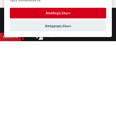
Αποδοχή όλων
Απόρριψη όλων
Cookies
Επικοινωνία
6ο χλμ Ε.Ο. Ιωαννίνων-Αθηνών
+30 2651 043308
info@ptinotech.gr
Βρείτε μας στο Google Maps
Τύπος Συστήματος