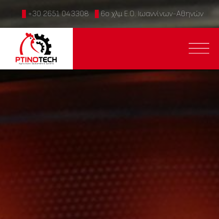
+30 2651 043308
6ο χλμ Ε.Ο. Ιωαννίνων-Αθηνών