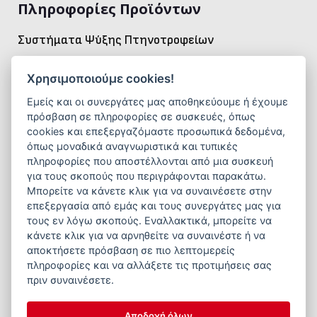
Πληροφορίες Προϊόντων
Συστήματα Ψύξης Πτηνοτροφείων
Η σωστή ψύξη είναι καθοριστική για τη
διατήρηση
Χρησιμοποιούμε cookies!
σταθερής θερμοκρασίας
και
ιδανικού
μικροκλίματος
μέσα στο πτηνοτροφείο. Τα
σύγχρονα
Εμείς και οι συνεργάτες μας αποθηκεύουμε ή έχουμε
πρόσβαση σε πληροφορίες σε συσκευές, όπως
συστήματα ψύξης
που προσφέρει η εταιρεία μας
cookies και επεξεργαζόμαστε προσωπικά δεδομένα,
εξασφαλίζουν ομοιόμορφη ροή αέρα
,
απομάκρυνση
όπως μοναδικά αναγνωριστικά και τυπικές
θερμότητας
και
μείωση θερμικού στρες
,
πληροφορίες που αποστέλλονται από μια συσκευή
για τους σκοπούς που περιγράφονται παρακάτω.
συμβάλλοντας στη
βελτίωση της ευζωίας
, της
Μπορείτε να κάνετε κλικ για να συναινέσετε στην
πρόσληψης τροφής
και της
παραγωγικότητας
των
επεξεργασία από εμάς και τους συνεργάτες μας για
πτηνών. Με
ανθεκτική κατασκευή
,
ενεργειακή
τους εν λόγω σκοπούς. Εναλλακτικά, μπορείτε να
αποδοτικότητα
και
εύκολη λειτουργία
, αποτελούν
κάνετε κλικ για να αρνηθείτε να συναινέστε ή να
αποκτήσετε πρόσβαση σε πιο λεπτομερείς
την ιδανική λύση για κάθε μονάδα εκτροφής.
πληροφορίες και να αλλάξετε τις προτιμήσεις σας
πριν συναινέσετε.
Αποδοχή όλων