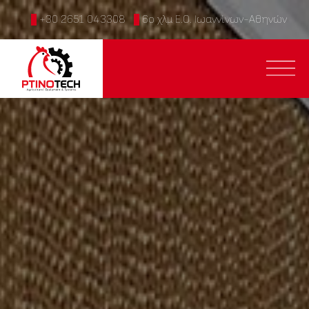
+30 2651 043308
6ο χλμ Ε.Ο. Ιωαννίνων-Αθηνών