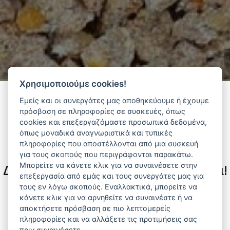
Χρησιμοποιούμε cookies!
Εμείς και οι συνεργάτες μας αποθηκεύουμε ή έχουμε
πρόσβαση σε πληροφορίες σε συσκευές, όπως
Φίλτρα
cookies και επεξεργαζόμαστε προσωπικά δεδομένα,
όπως μοναδικά αναγνωριστικά και τυπικές
πληροφορίες που αποστέλλονται από μια συσκευή
για τους σκοπούς που περιγράφονται παρακάτω.
Μπορείτε να κάνετε κλικ για να συναινέσετε στην
Δεν υπάρχουν διαθέσιμα προϊόντα!
επεξεργασία από εμάς και τους συνεργάτες μας για
τους εν λόγω σκοπούς. Εναλλακτικά, μπορείτε να
Αναζητήστε προϊόντα που σας ενδιαφέρουν ανά
κάνετε κλικ για να αρνηθείτε να συναινέστε ή να
κατηγορία ή προμηθευτή.
αποκτήσετε πρόσβαση σε πιο λεπτομερείς
πληροφορίες και να αλλάξετε τις προτιμήσεις σας
πριν συναινέσετε.