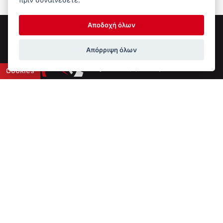
Αποδοχή όλων
Απόρριψη όλων
Cookies
Επικοινωνία
6ο χλμ Ε.Ο. Ιωαννίνων-Αθηνών
+30 2651 043308
info@ptinotech.gr
Βρείτε μας στο Google Maps
Τύπος Συστήματος