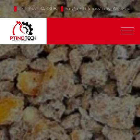
+30 2651 043308
6ο χλμ Ε.Ο. Ιωαννίνων-Αθηνών