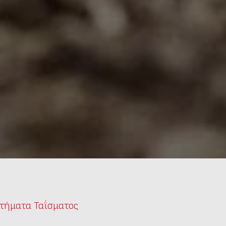
τήματα Ταΐσματος