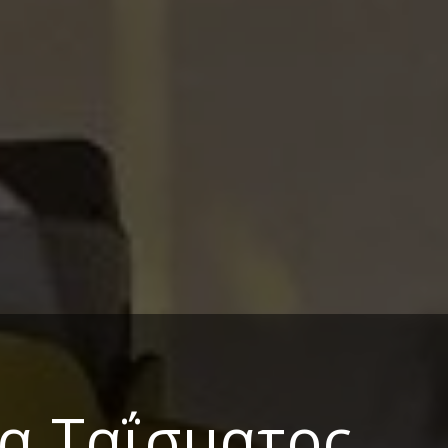
α Ταΐσματος