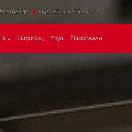
2651 043308
6ο χλμ Ε.Ο. Ιωαννίνων-Αθηνών
τα
Υπηρεσίες
Έργα
Επικοινωνία